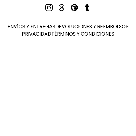
ENVÍOS Y ENTREGAS
DEVOLUCIONES Y REEMBOLSOS
PRIVACIDAD
TÉRMINOS Y CONDICIONES
TESTIMONIALS
★
★
★
★
★
1 YEAR AGO
DEFINITELY RECOMMENDED!
GENIAL TODO, ENVÍO Y PRODUCTOS. DE MUY BUENA
CALIDAD. ME HA ENCANTADO EL ESTILO.